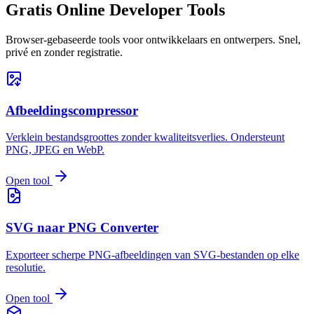
Gratis Online Developer Tools
Browser-gebaseerde tools voor ontwikkelaars en ontwerpers. Snel,
Home
Alpha
Projecten
Contact
Menu
privé en zonder registratie.
Afbeeldingscompressor
Verklein bestandsgroottes zonder kwaliteitsverlies. Ondersteunt
PNG, JPEG en WebP.
Open tool
SVG naar PNG Converter
Exporteer scherpe PNG-afbeeldingen van SVG-bestanden op elke
resolutie.
Open tool