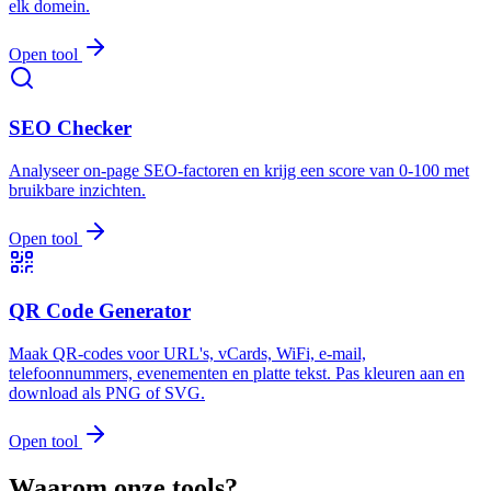
elk domein.
Open tool
SEO Checker
Analyseer on-page SEO-factoren en krijg een score van 0-100 met
bruikbare inzichten.
Open tool
QR Code Generator
Maak QR-codes voor URL's, vCards, WiFi, e-mail,
telefoonnummers, evenementen en platte tekst. Pas kleuren aan en
download als PNG of SVG.
Open tool
Waarom onze tools?