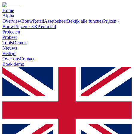
Home
Alpha
Overview
Bouw
Retail
Assetbeheer
Bekijk alle functies
Prijzen ·
Bouw
Prijzen · ERP en retail
Projecten
Probeer
Tools
Demo's
Nieuws
Bedrijf
Over ons
Contact
Boek demo