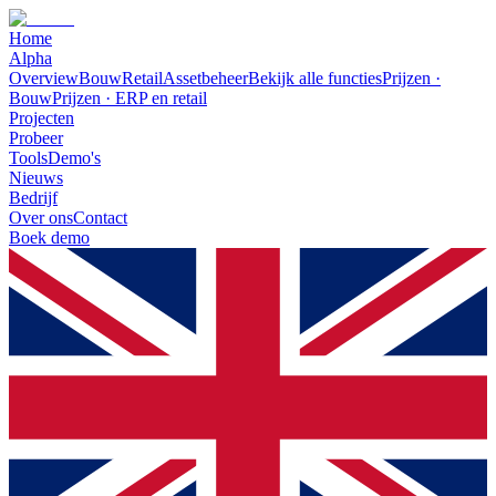
Home
Alpha
Overview
Bouw
Retail
Assetbeheer
Bekijk alle functies
Prijzen ·
Bouw
Prijzen · ERP en retail
Projecten
Probeer
Tools
Demo's
Nieuws
Bedrijf
Over ons
Contact
Boek demo