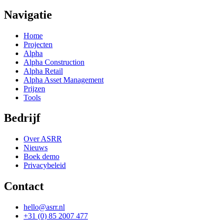
Navigatie
Home
Projecten
Alpha
Alpha Construction
Alpha Retail
Alpha Asset Management
Prijzen
Tools
Bedrijf
Over ASRR
Nieuws
Boek demo
Privacybeleid
Contact
hello@asrr.nl
+31 (0) 85 2007 477