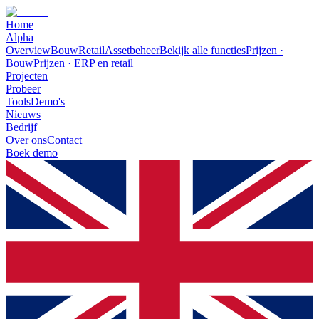
Home
Alpha
Overview
Bouw
Retail
Assetbeheer
Bekijk alle functies
Prijzen ·
Bouw
Prijzen · ERP en retail
Projecten
Probeer
Tools
Demo's
Nieuws
Bedrijf
Over ons
Contact
Boek demo