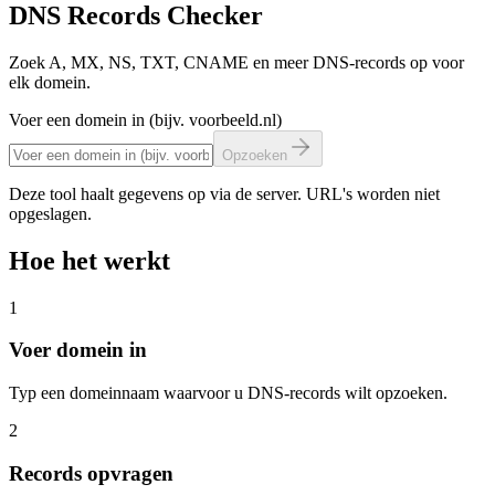
DNS Records Checker
Zoek A, MX, NS, TXT, CNAME en meer DNS-records op voor
Home
Alpha
Projecten
Contact
Menu
elk domein.
Voer een domein in (bijv. voorbeeld.nl)
Opzoeken
Deze tool haalt gegevens op via de server. URL's worden niet
opgeslagen.
Hoe het werkt
1
Voer domein in
Typ een domeinnaam waarvoor u DNS-records wilt opzoeken.
2
Records opvragen