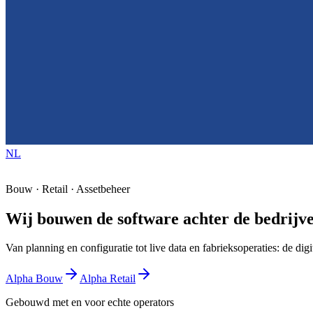
NL
Bouw · Retail · Assetbeheer
Wij bouwen de software achter de bedrijv
Home
Alpha
Projecten
Contact
Menu
Van planning en configuratie tot live data en fabrieksoperaties: de digi
Alpha Bouw
Alpha Retail
Gebouwd met en voor echte operators