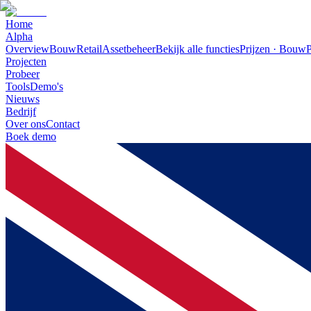
Home
Alpha
Overview
Bouw
Retail
Assetbeheer
Bekijk alle functies
Prijzen · Bouw
P
Projecten
Probeer
Tools
Demo's
Nieuws
Bedrijf
Over ons
Contact
Boek demo