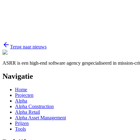
Bericht
Terug naar nieuws
ASRR is een high-end software agency gespecialiseerd in mission-criti
Navigatie
Home
Projecten
Alpha
Alpha Construction
Alpha Retail
Alpha Asset Management
Prijzen
Tools