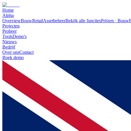
Home
Alpha
Overview
Bouw
Retail
Assetbeheer
Bekijk alle functies
Prijzen · Bouw
P
Projecten
Probeer
Tools
Demo's
Nieuws
Bedrijf
Over ons
Contact
Boek demo