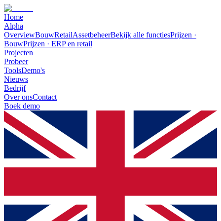
Home
Alpha
Overview
Bouw
Retail
Assetbeheer
Bekijk alle functies
Prijzen ·
Bouw
Prijzen · ERP en retail
Projecten
Probeer
Tools
Demo's
Nieuws
Bedrijf
Over ons
Contact
Boek demo