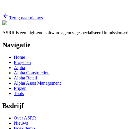
Terug naar nieuws
ASRR is een high-end software agency gespecialiseerd in mission-criti
Navigatie
Home
Projecten
Alpha
Alpha Construction
Alpha Retail
Alpha Asset Management
Prijzen
Tools
Bedrijf
Over ASRR
Nieuws
Boek demo