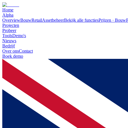
Home
Alpha
Overview
Bouw
Retail
Assetbeheer
Bekijk alle functies
Prijzen · Bouw
P
Projecten
Probeer
Tools
Demo's
Nieuws
Bedrijf
Over ons
Contact
Boek demo