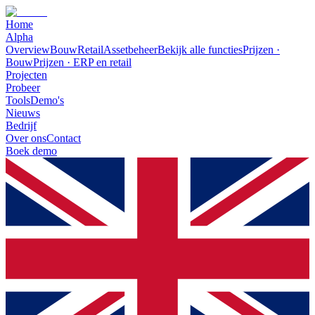
Home
Alpha
Overview
Bouw
Retail
Assetbeheer
Bekijk alle functies
Prijzen ·
Bouw
Prijzen · ERP en retail
Projecten
Probeer
Tools
Demo's
Nieuws
Bedrijf
Over ons
Contact
Boek demo