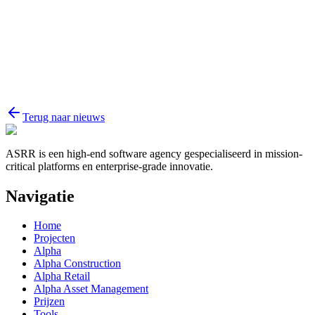
Bericht
Terug naar nieuws
ASRR is een high-end software agency gespecialiseerd in mission-
critical platforms en enterprise-grade innovatie.
Navigatie
Home
Projecten
Alpha
Alpha Construction
Alpha Retail
Alpha Asset Management
Prijzen
Tools