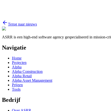
Terug naar nieuws
ASRR is een high-end software agency gespecialiseerd in mission-criti
Navigatie
Home
Projecten
Alpha
Alpha Construction
Alpha Retail
Alpha Asset Management
Prijzen
Tools
Bedrijf
Over ASRR