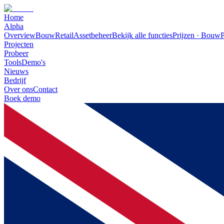
Home
Alpha
Overview
Bouw
Retail
Assetbeheer
Bekijk alle functies
Prijzen · Bouw
P
Projecten
Probeer
Tools
Demo's
Nieuws
Bedrijf
Over ons
Contact
Boek demo