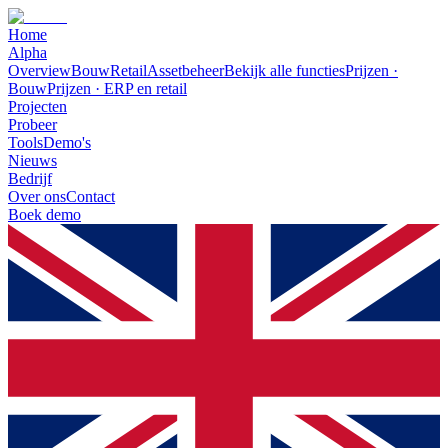
Home
Alpha
Overview
Bouw
Retail
Assetbeheer
Bekijk alle functies
Prijzen ·
Bouw
Prijzen · ERP en retail
Projecten
Probeer
Tools
Demo's
Nieuws
Bedrijf
Over ons
Contact
Boek demo