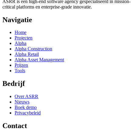
ASRR is een high-end software agency gespecialiseerd in mission-
critical platforms en enterprise-grade innovatie.
Navigatie
Home
Projecten
Alpha
Alpha Construction
Alpha Retail
Alpha Asset Management
Prijzen
Tools
Bedrijf
Over ASRR
Nieuws
Boek demo
Privacybeleid
Contact