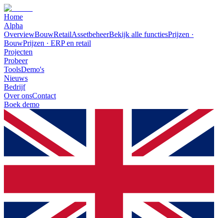
Home
Alpha
Overview
Bouw
Retail
Assetbeheer
Bekijk alle functies
Prijzen ·
Bouw
Prijzen · ERP en retail
Projecten
Probeer
Tools
Demo's
Nieuws
Bedrijf
Over ons
Contact
Boek demo