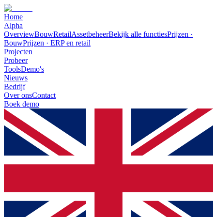
Home
Alpha
Overview
Bouw
Retail
Assetbeheer
Bekijk alle functies
Prijzen ·
Bouw
Prijzen · ERP en retail
Projecten
Probeer
Tools
Demo's
Nieuws
Bedrijf
Over ons
Contact
Boek demo